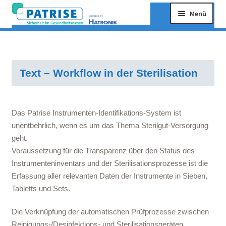
Zur Navigation springen
Zum Inhalt springen
Menü
Home
Über uns
Text – Workflow in der Sterilisation
Kontakt
Das Patrise Instrumenten-Identifikations-System ist
unentbehrlich, wenn es um das Thema Sterilgut-Versorgung
geht.
Voraussetzung für die Transparenz über den Status des
Instrumenteninventars und der Sterilisationsprozesse ist die
Erfassung aller relevanten Daten der Instrumente in Sieben,
Tabletts und Sets.
Die Verknüpfung der automatischen Prüfprozesse zwischen
Reinigungs-/Desinfektions- und Sterilisationsgeräten