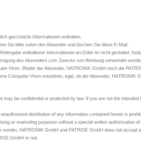
lich geschützte Informationen enthalten.
ren Sie bitte sofort den Absender und löschen Sie diese E-Mail.
tergabe enthaltener Informationen an Dritte ist nicht gestattet. Insb
nehmigung des Absenders zum Zwecke von Werbung verwendet werden
mputer-Viren. Weder der Absender, HATRONIK GmbH noch die PATRI
ltene Computer-Viren entstehen, egal, ob der Absender, HATRONI
may be confidential or protected by law. If you are not the intended r
unauthorised distribution of any information contained herein is prohi
ising or marketing purposes without a special written authorization of
 The sender, HATRONIK GmbH and PATRISE GmbH does not accept any 
TRISE GmbH or not.